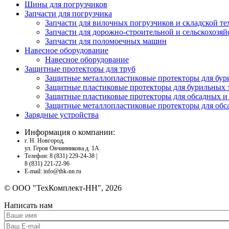
Шины для погрузчиков
Запчасти для погрузчика
Запчасти для вилочных погрузчиков и складской т
Запчасти для дорожно-строительной и сельскохозя
Запчасти для поломоечных машин
Навесное оборудование
Навесное оборудование
Защитные протекторы для труб
Защитные металлопластиковые протекторы для бур
Защитные пластиковые протекторы для бурильных 
Защитные пластиковые протекторы для обсадных и
Защитные металлопластиковые протекторы для обс
Зарядные устройства
Информация о компании:
г. Н. Новгород,
ул. Героя Овчинникова д. 1А
Телефон:
8 (831) 229-24-38 |
8 (831) 221-22-96
E-mail: info@thk-nn.ru
© ООО "ТехКомплект-НН", 2026
Написать нам