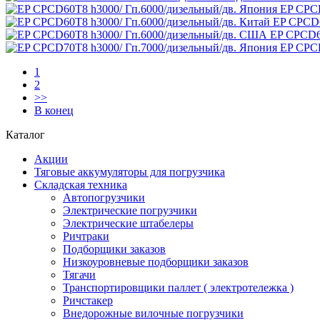
EP CPCD
EP CPCD6
EP CPCD6
EP CPCD
1
2
>>
В конец
Каталог
Акции
Тяговые аккумуляторы для погрузчика
Складская техника
Автопогрузчики
Электрические погрузчики
Электрические штабелеры
Ричтраки
Подборщики заказов
Низкоуровневые подборщики заказов
Тягачи
Транспортировщики паллет ( электротележка )
Ричстакер
Внедорожные вилочные погрузчики