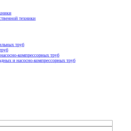
ехники
йственной техники
ильных труб
труб
 насосно-компрессорных труб
адных и насосно-компрессорных труб